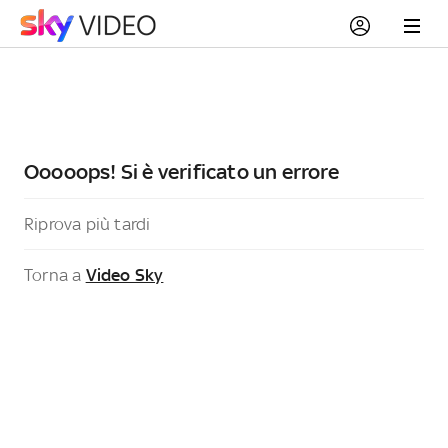
Ooooops! Si è verificato un errore
Riprova più tardi
Torna a
Video Sky