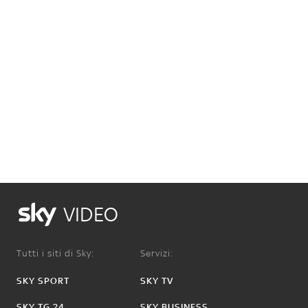
VIDEO
Tutti i siti di Sky:
Servizi:
SKY SPORT
SKY TV
SKY TG 24
SKY BUSINESS