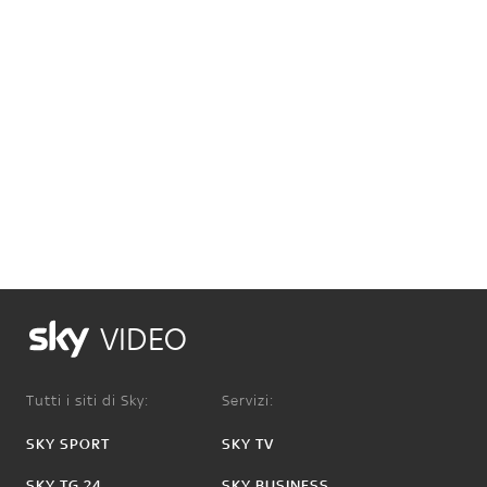
VIDEO
Tutti i siti di Sky:
Servizi:
SKY SPORT
SKY TV
SKY TG 24
SKY BUSINESS