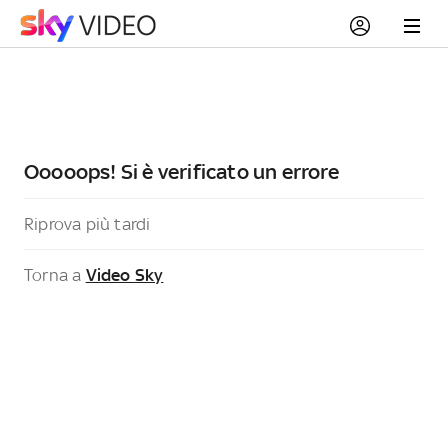
Ooooops! Si è verificato un errore
Riprova più tardi
Torna a
Video Sky