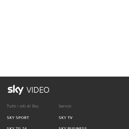
VIDEO
Tutti i siti di Sky:
Servizi:
SKY SPORT
SKY TV
SKY TG 24
SKY BUSINESS