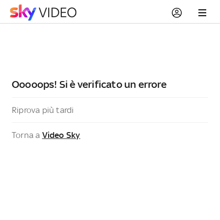
Ooooops! Si è verificato un errore
Riprova più tardi
Torna a
Video Sky