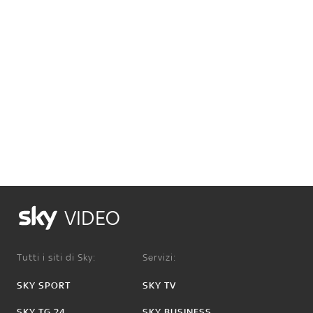
VIDEO
Tutti i siti di Sky:
Servizi:
SKY SPORT
SKY TV
SKY TG 24
SKY BUSINESS