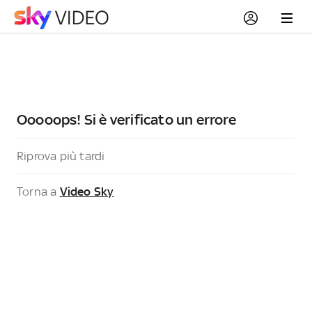
Ooooops! Si è verificato un errore
Riprova più tardi
Torna a
Video Sky