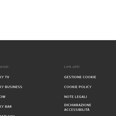
rvizi:
Link utili:
KY TV
GESTIONE COOKIE
KY BUSINESS
COOKIE POLICY
OW
NOTE LEGALI
DICHIARAZIONE
KY BAR
ACCESSIBILITÀ