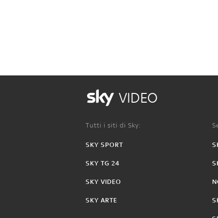
VIDEO
Tutti i siti di Sky:
Se
SKY SPORT
S
SKY TG 24
S
SKY VIDEO
N
SKY ARTE
S