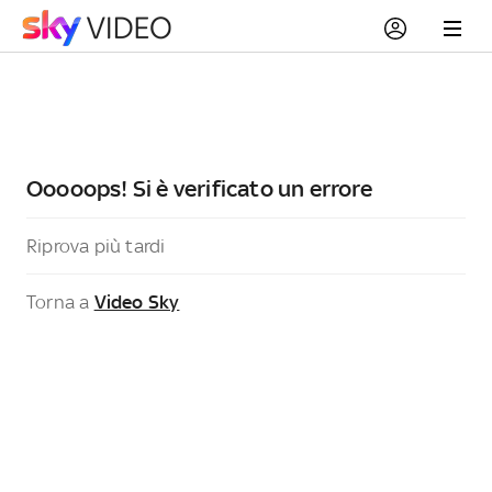
Ooooops! Si è verificato un errore
Riprova più tardi
Torna a
Video Sky