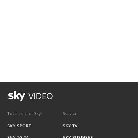
VIDEO
Tutti i siti di Sky:
Servizi:
SKY SPORT
SKY TV
SKY TG 24
SKY BUSINESS