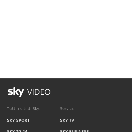
VIDEO
Tutti i siti di Sky:
Servizi:
SKY SPORT
SKY TV
SKY TG 24
SKY BUSINESS