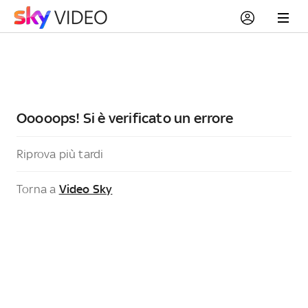
Ooooops! Si è verificato un errore
Riprova più tardi
Torna a
Video Sky