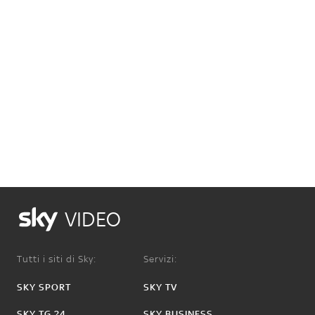
VIDEO
Tutti i siti di Sky:
Servizi:
SKY SPORT
SKY TV
SKY TG 24
SKY BUSINESS