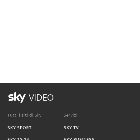
VIDEO
Tutti i siti di Sky:
Servizi:
SKY SPORT
SKY TV
SKY TG 24
SKY BUSINESS