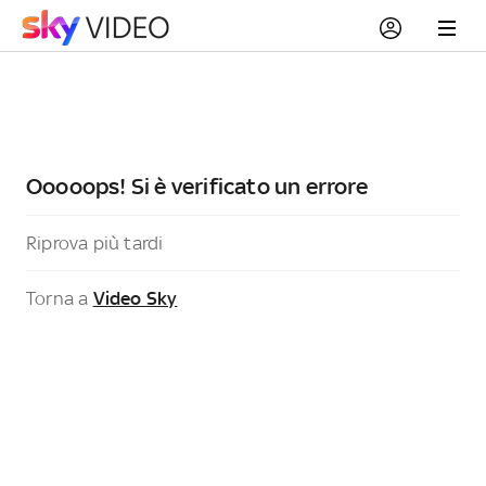
Ooooops! Si è verificato un errore
Riprova più tardi
Torna a
Video Sky