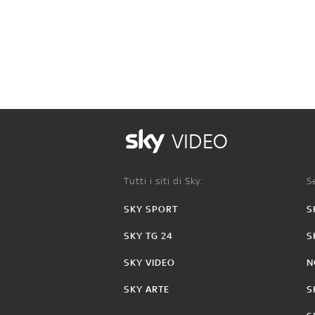
VIDEO
Tutti i siti di Sky:
Se
SKY SPORT
S
SKY TG 24
S
SKY VIDEO
N
SKY ARTE
S