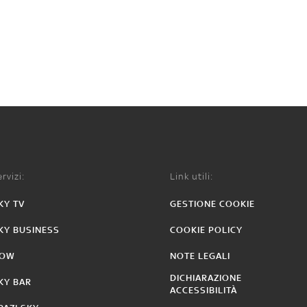
rvizi:
Link utili:
KY TV
GESTIONE COOKIE
KY BUSINESS
COOKIE POLICY
OW
NOTE LEGALI
DICHIARAZIONE
KY BAR
ACCESSIBILITÀ