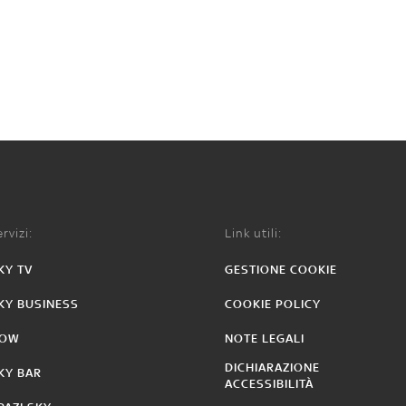
rvizi:
Link utili:
KY TV
GESTIONE COOKIE
KY BUSINESS
COOKIE POLICY
OW
NOTE LEGALI
DICHIARAZIONE
KY BAR
ACCESSIBILITÀ