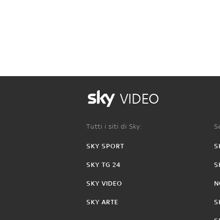
VIDEO
Tutti i siti di Sky:
Se
SKY SPORT
S
SKY TG 24
S
SKY VIDEO
N
SKY ARTE
S