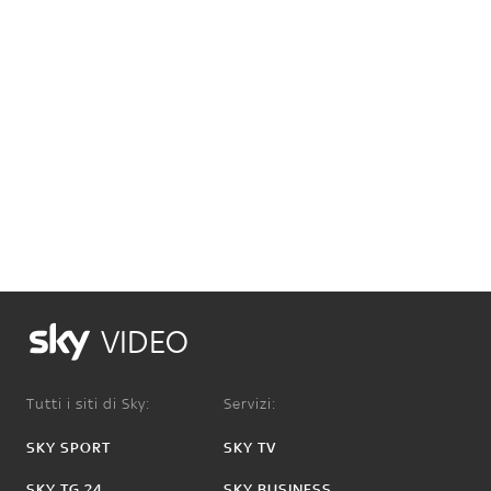
VIDEO
Tutti i siti di Sky:
Servizi:
SKY SPORT
SKY TV
SKY TG 24
SKY BUSINESS