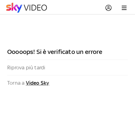
Ooooops! Si è verificato un errore
Riprova più tardi
Torna a
Video Sky