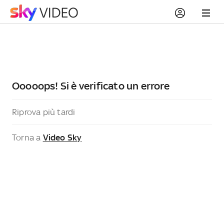
Ooooops! Si è verificato un errore
Riprova più tardi
Torna a
Video Sky