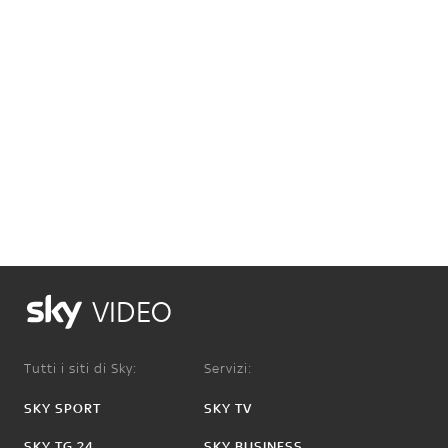
VIDEO
Tutti i siti di Sky:
Servizi:
SKY SPORT
SKY TV
SKY TG 24
SKY BUSINESS