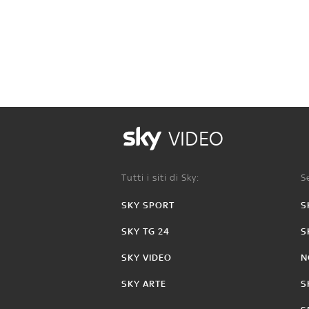
VIDEO
Tutti i siti di Sky:
Se
SKY SPORT
S
SKY TG 24
S
SKY VIDEO
N
SKY ARTE
S