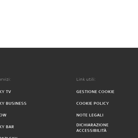
rvizi:
Link utili:
KY TV
GESTIONE COOKIE
KY BUSINESS
COOKIE POLICY
OW
NOTE LEGALI
DICHIARAZIONE
KY BAR
ACCESSIBILITÀ