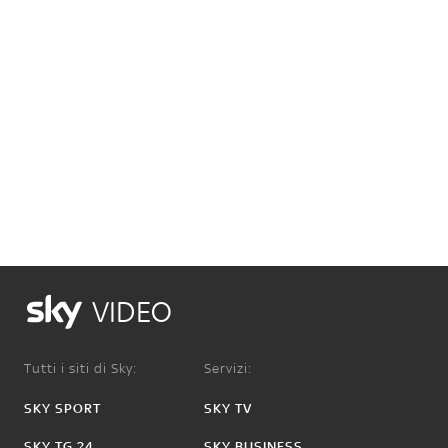
VIDEO
Tutti i siti di Sky:
Servizi:
SKY SPORT
SKY TV
SKY TG 24
SKY BUSINESS