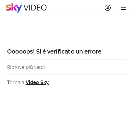
Ooooops! Si è verificato un errore
Riprova più tardi
Torna a
Video Sky