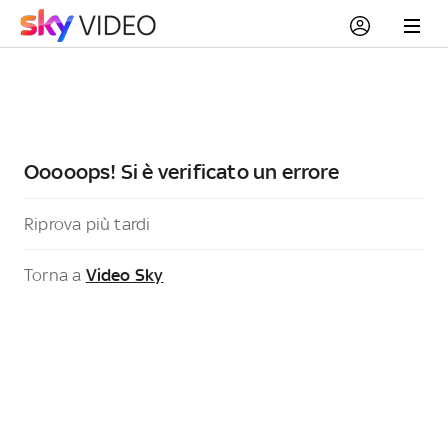
Ooooops! Si è verificato un errore
Riprova più tardi
Torna a
Video Sky