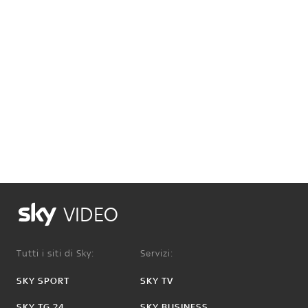
VIDEO
Tutti i siti di Sky:
Servizi:
SKY SPORT
SKY TV
SKY TG 24
SKY BUSINESS