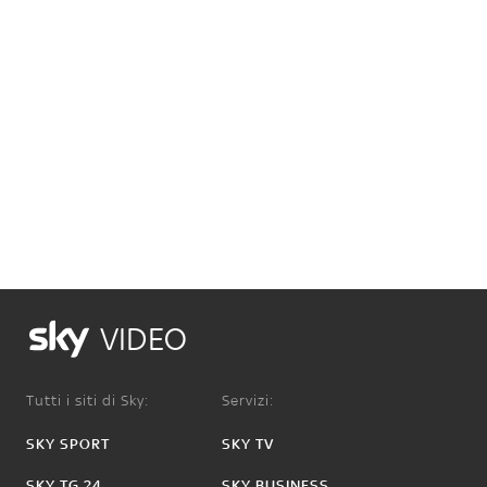
VIDEO
Tutti i siti di Sky:
Servizi:
SKY SPORT
SKY TV
SKY TG 24
SKY BUSINESS