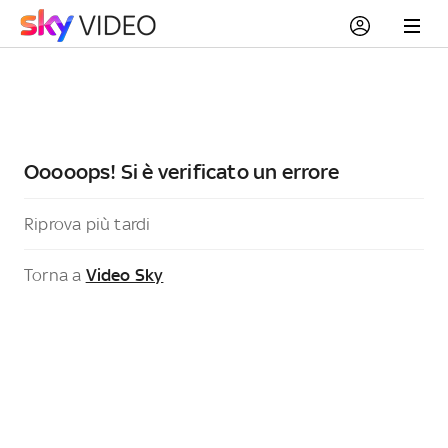
Ooooops! Si è verificato un errore
Riprova più tardi
Torna a
Video Sky