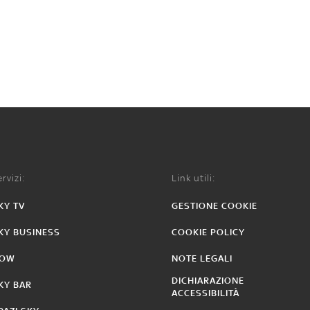
rvizi:
Link utili:
KY TV
GESTIONE COOKIE
KY BUSINESS
COOKIE POLICY
OW
NOTE LEGALI
DICHIARAZIONE
KY BAR
ACCESSIBILITÀ