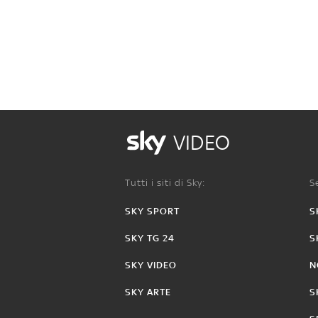
VIDEO
Tutti i siti di Sky:
Se
SKY SPORT
S
SKY TG 24
S
SKY VIDEO
N
SKY ARTE
S