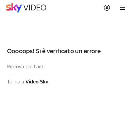
Ooooops! Si è verificato un errore
Riprova più tardi
Torna a
Video Sky