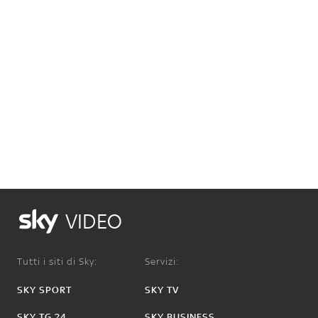
VIDEO
Tutti i siti di Sky:
Servizi:
SKY SPORT
SKY TV
SKY TG 24
SKY BUSINESS