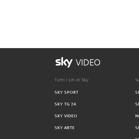
VIDEO
Tutti i siti di Sky:
Se
SKY SPORT
S
SKY TG 24
S
SKY VIDEO
N
SKY ARTE
S