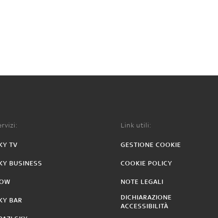
rvizi:
Link utili:
KY TV
GESTIONE COOKIE
KY BUSINESS
COOKIE POLICY
OW
NOTE LEGALI
DICHIARAZIONE
KY BAR
ACCESSIBILITÀ