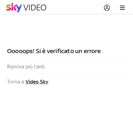
Ooooops! Si è verificato un errore
Riprova più tardi
Torna a
Video Sky