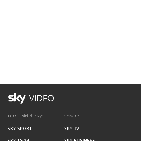
VIDEO
Tutti i siti di Sky:
Servizi:
SKY SPORT
SKY TV
SKY TG 24
SKY BUSINESS