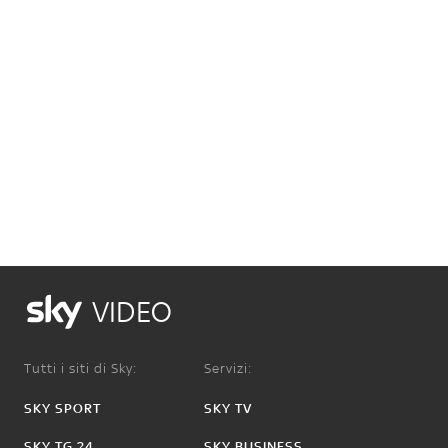
VIDEO
Tutti i siti di Sky:
Servizi:
SKY SPORT
SKY TV
SKY TG 24
SKY BUSINESS