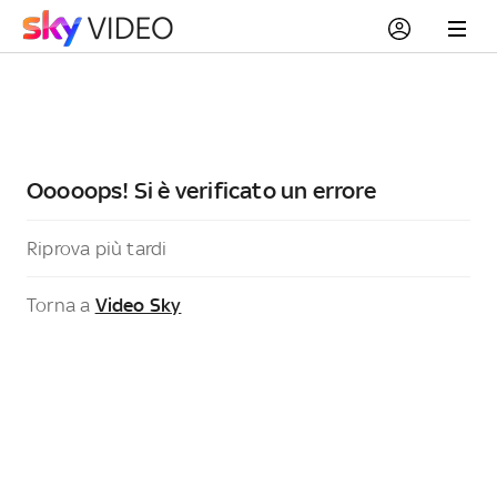
Ooooops! Si è verificato un errore
Riprova più tardi
Torna a
Video Sky