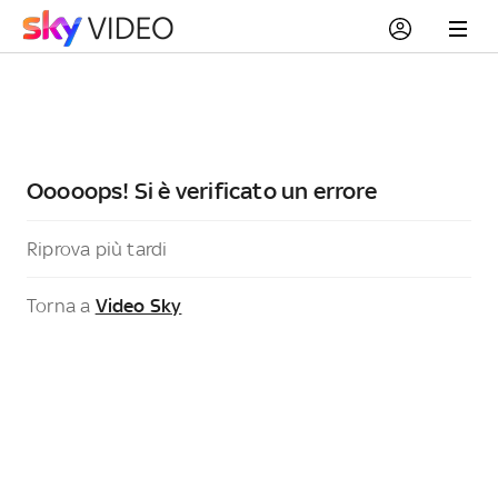
Ooooops! Si è verificato un errore
Riprova più tardi
Torna a
Video Sky