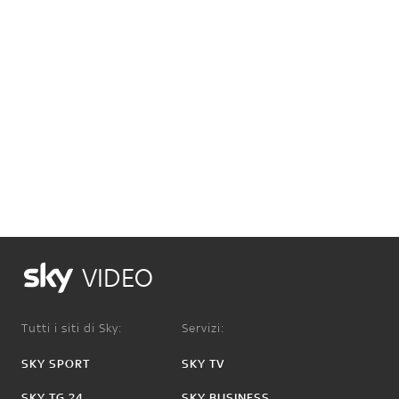
VIDEO
Tutti i siti di Sky:
Servizi:
SKY SPORT
SKY TV
SKY TG 24
SKY BUSINESS