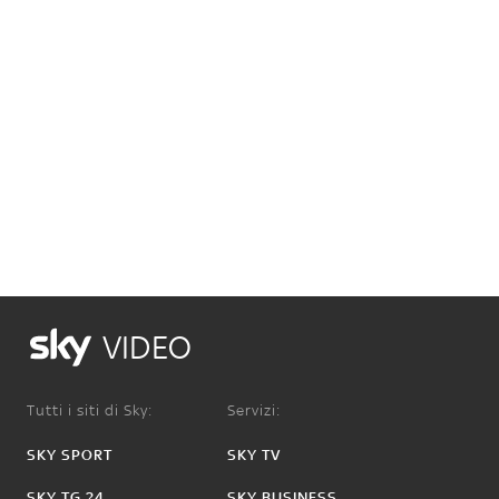
VIDEO
Tutti i siti di Sky:
Servizi:
SKY SPORT
SKY TV
SKY TG 24
SKY BUSINESS