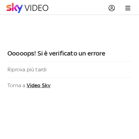
Ooooops! Si è verificato un errore
Riprova più tardi
Torna a
Video Sky