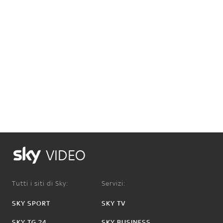
VIDEO
Tutti i siti di Sky:
Servizi:
SKY SPORT
SKY TV
SKY TG 24
SKY BUSINESS