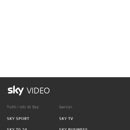
VIDEO
Tutti i siti di Sky:
Servizi:
SKY SPORT
SKY TV
SKY TG 24
SKY BUSINESS