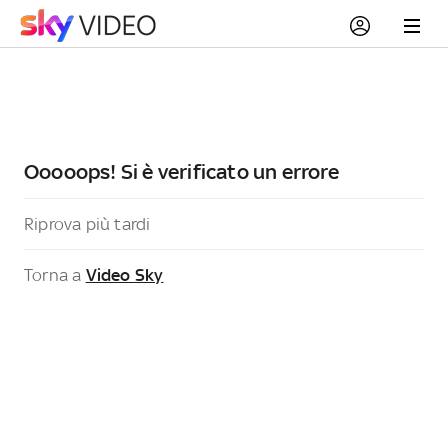
Ooooops! Si è verificato un errore
Riprova più tardi
Torna a
Video Sky