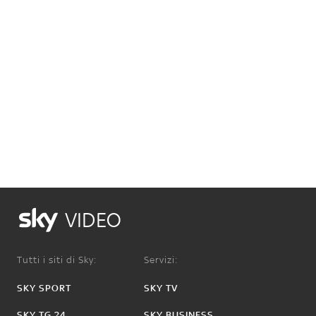
VIDEO
Tutti i siti di Sky:
Servizi:
SKY SPORT
SKY TV
SKY TG 24
SKY BUSINESS