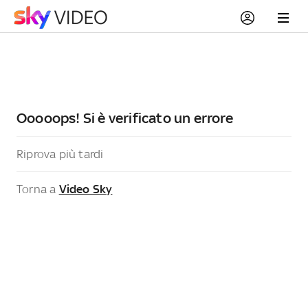
Ooooops! Si è verificato un errore
Riprova più tardi
Torna a
Video Sky