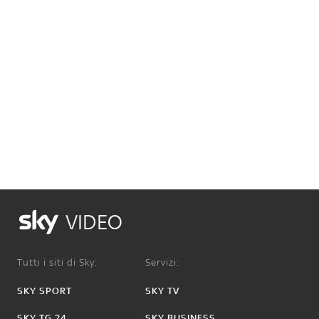
VIDEO
Tutti i siti di Sky:
Servizi:
SKY SPORT
SKY TV
SKY TG 24
SKY BUSINESS