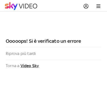
Ooooops! Si è verificato un errore
Riprova più tardi
Torna a
Video Sky