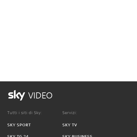
VIDEO
Tutti i siti di Sky:
Servizi:
SKY SPORT
SKY TV
SKY TG 24
SKY BUSINESS