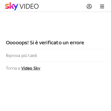
Ooooops! Si è verificato un errore
Riprova più tardi
Torna a
Video Sky