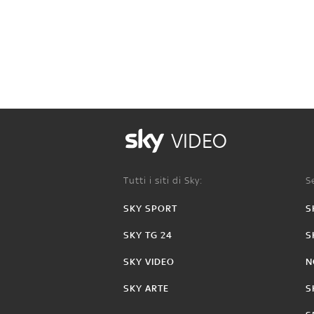
VIDEO
Tutti i siti di Sky:
Se
SKY SPORT
S
SKY TG 24
S
SKY VIDEO
N
SKY ARTE
S