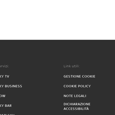
rvizi:
Link utili:
KY TV
GESTIONE COOKIE
KY BUSINESS
COOKIE POLICY
OW
NOTE LEGALI
DICHIARAZIONE
KY BAR
ACCESSIBILITÀ