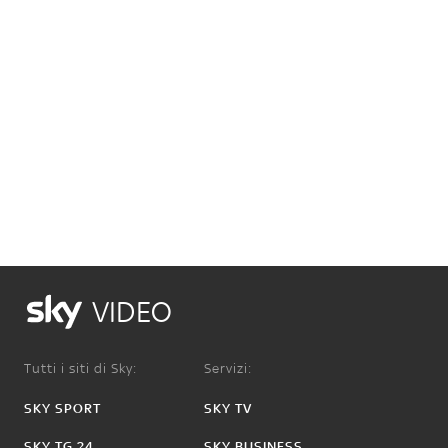
VIDEO
Tutti i siti di Sky:
Servizi:
SKY SPORT
SKY TV
SKY TG 24
SKY BUSINESS