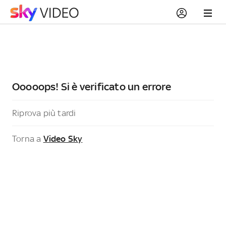
Ooooops! Si è verificato un errore
Riprova più tardi
Torna a
Video Sky