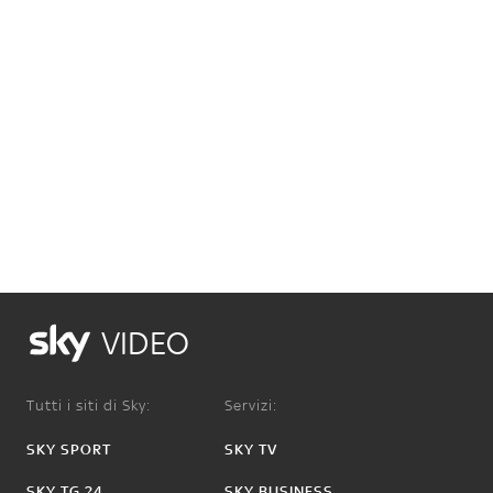
VIDEO
Tutti i siti di Sky:
Servizi:
SKY SPORT
SKY TV
SKY TG 24
SKY BUSINESS