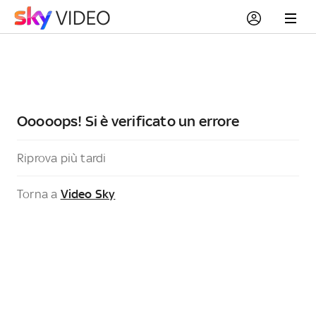
Ooooops! Si è verificato un errore
Riprova più tardi
Torna a
Video Sky