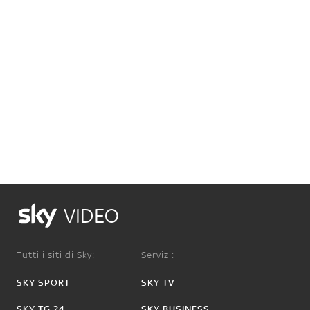
VIDEO
Tutti i siti di Sky:
Servizi:
SKY SPORT
SKY TV
SKY TG 24
SKY BUSINESS