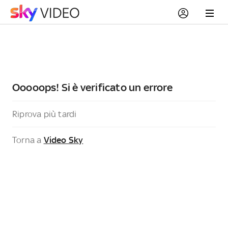
Ooooops! Si è verificato un errore
Riprova più tardi
Torna a
Video Sky