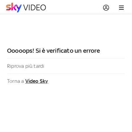
Ooooops! Si è verificato un errore
Riprova più tardi
Torna a
Video Sky