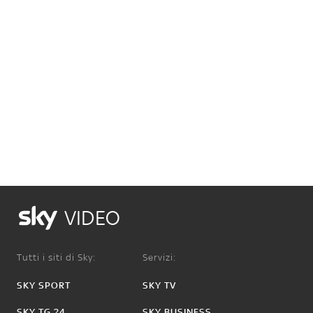
VIDEO
Tutti i siti di Sky:
Servizi:
SKY SPORT
SKY TV
SKY TG 24
SKY BUSINESS