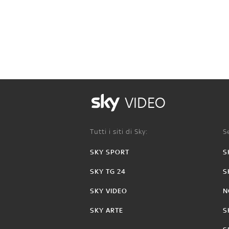
VIDEO
Tutti i siti di Sky:
Se
SKY SPORT
S
SKY TG 24
S
SKY VIDEO
N
SKY ARTE
S