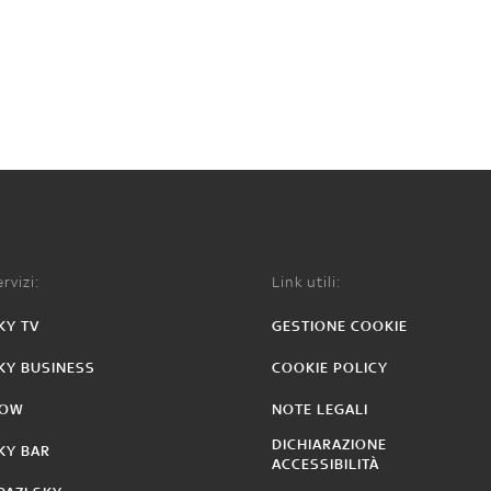
rvizi:
Link utili:
KY TV
GESTIONE COOKIE
KY BUSINESS
COOKIE POLICY
OW
NOTE LEGALI
DICHIARAZIONE
KY BAR
ACCESSIBILITÀ