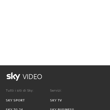
VIDEO
Tutti i siti di Sky:
Servizi:
SKY SPORT
SKY TV
SKY TG 24
SKY BUSINESS