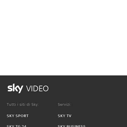
VIDEO
Tutti i siti di Sky:
Servizi:
SKY SPORT
SKY TV
SKY TG 24
SKY BUSINESS