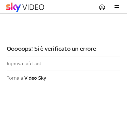
Ooooops! Si è verificato un errore
Riprova più tardi
Torna a
Video Sky