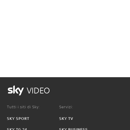
VIDEO
Tutti i siti di Sky:
Servizi:
SKY SPORT
SKY TV
SKY TG 24
SKY BUSINESS