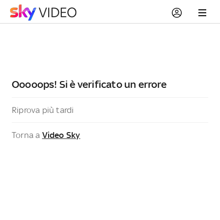
Ooooops! Si è verificato un errore
Riprova più tardi
Torna a
Video Sky