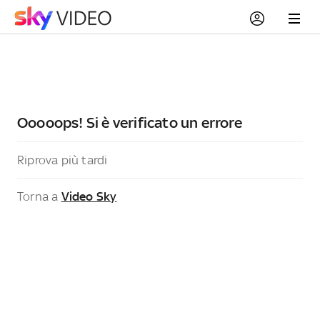
Ooooops! Si è verificato un errore
Riprova più tardi
Torna a
Video Sky