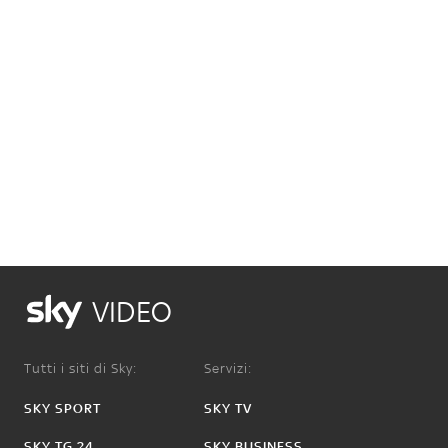
VIDEO
Tutti i siti di Sky:
Servizi:
SKY SPORT
SKY TV
SKY TG 24
SKY BUSINESS