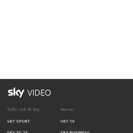
VIDEO
Tutti i siti di Sky:
Servizi:
SKY SPORT
SKY TV
SKY TG 24
SKY BUSINESS