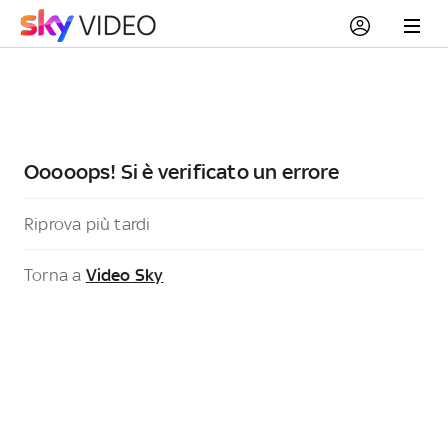
Ooooops! Si è verificato un errore
Riprova più tardi
Torna a
Video Sky