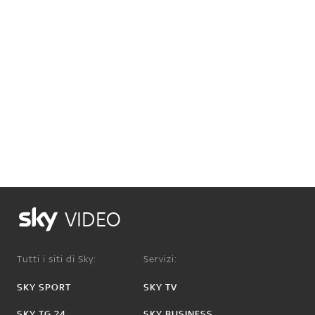
VIDEO
Tutti i siti di Sky:
Servizi:
SKY SPORT
SKY TV
SKY TG 24
SKY BUSINESS