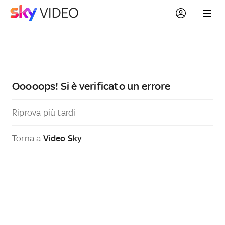
Ooooops! Si è verificato un errore
Riprova più tardi
Torna a
Video Sky