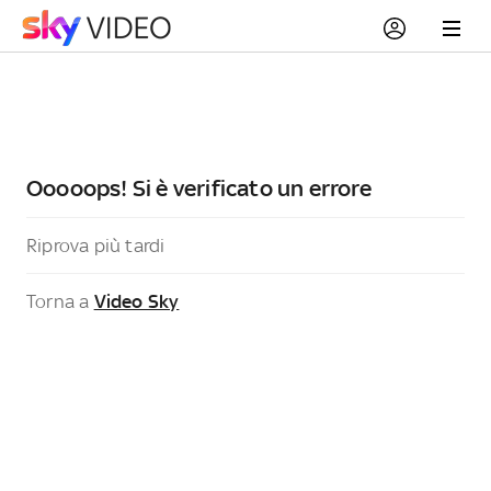
Ooooops! Si è verificato un errore
Riprova più tardi
Torna a
Video Sky