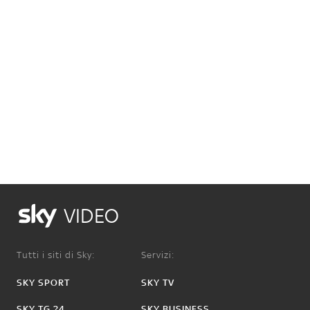
VIDEO
Tutti i siti di Sky:
Servizi:
SKY SPORT
SKY TV
SKY TG 24
SKY BUSINESS