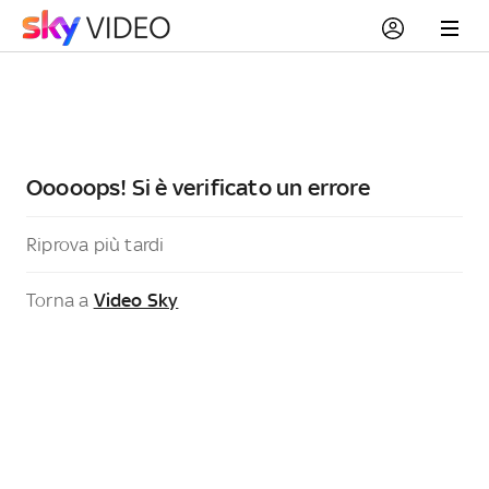
Ooooops! Si è verificato un errore
Riprova più tardi
Torna a
Video Sky