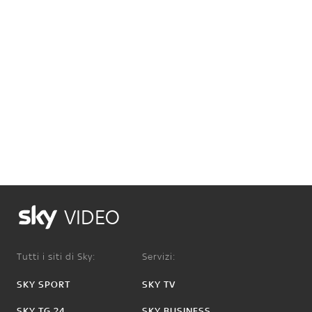
VIDEO
Tutti i siti di Sky:
Servizi:
SKY SPORT
SKY TV
SKY TG 24
SKY BUSINESS