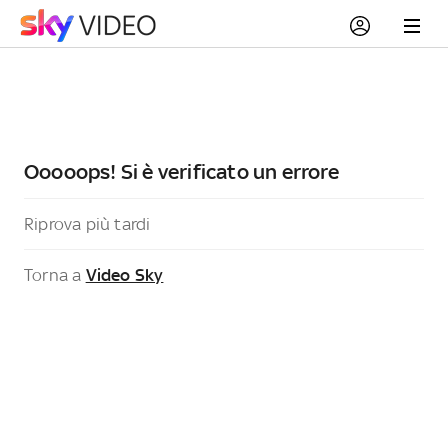
Ooooops! Si è verificato un errore
Riprova più tardi
Torna a
Video Sky