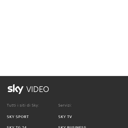
VIDEO
Tutti i siti di Sky:
Servizi:
SKY SPORT
SKY TV
SKY TG 24
SKY BUSINESS