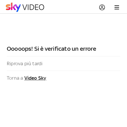
Ooooops! Si è verificato un errore
Riprova più tardi
Torna a
Video Sky