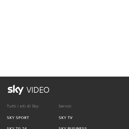
VIDEO
Tutti i siti di Sky:
Servizi:
SKY SPORT
SKY TV
SKY TG 24
SKY BUSINESS