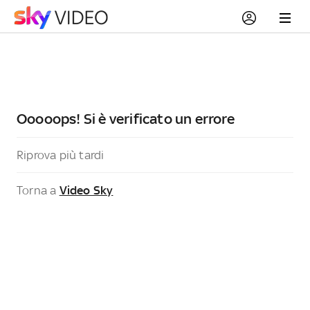
Ooooops! Si è verificato un errore
Riprova più tardi
Torna a
Video Sky