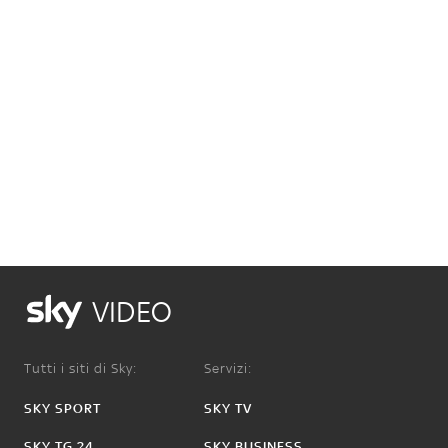
VIDEO
Tutti i siti di Sky:
Servizi:
SKY SPORT
SKY TV
SKY TG 24
SKY BUSINESS