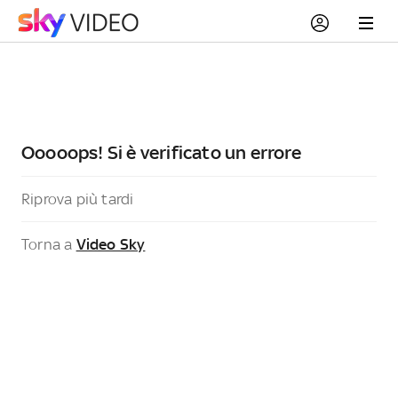
Ooooops! Si è verificato un errore
Riprova più tardi
Torna a
Video Sky