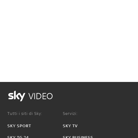
VIDEO
Tutti i siti di Sky:
Servizi:
SKY SPORT
SKY TV
SKY TG 24
SKY BUSINESS