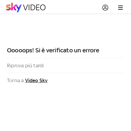
Ooooops! Si è verificato un errore
Riprova più tardi
Torna a
Video Sky