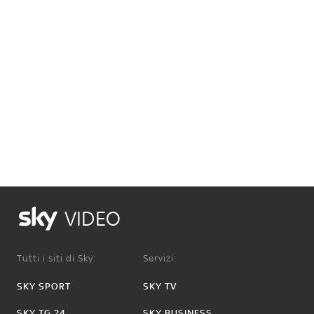
VIDEO
Tutti i siti di Sky:
Servizi:
SKY SPORT
SKY TV
SKY TG 24
SKY BUSINESS