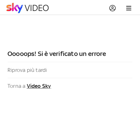
Ooooops! Si è verificato un errore
Riprova più tardi
Torna a
Video Sky