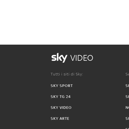
VIDEO
Tutti i siti di Sky:
Se
SKY SPORT
S
SKY TG 24
S
SKY VIDEO
N
SKY ARTE
S