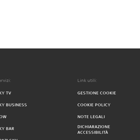
rvizi:
Link utili:
KY TV
GESTIONE COOKIE
KY BUSINESS
COOKIE POLICY
OW
NOTE LEGALI
DICHIARAZIONE
KY BAR
ACCESSIBILITÀ